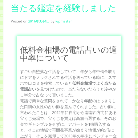
当たる鑑定を経験しました
Posted on
2016年3月4日
by
wpmaster
低料金相場の電話占いの適
中率について
すごい自堕落な生活をしていて、年がら年中借金取り
にドアをノックされてる生活を送っている時に、スマ
ホで口コミを検索していると
低料金相場でよく当たる
電話占い
を見つけたので、当たらないだろうと冷やか
し半分で占なって貰いました。
電話で簡単な質問をされて、かなり年配のはっきりし
た口調の女性の占い師を選んでくれました。占い師に
言われたことは、2012年に自宅から南南西方向にある
宝くじ売場で、宝くじを買えば高額当選する。そのお
金でギャンブルをせずに、アパートを1棟購入する
と、そこの地域で再開発事業が始まり地価が約5倍に
上がり、そこを売却して2013年の年末にベンチャー企