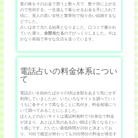
業の株をそのお金で買うと数ヶ月で、数十倍に上がる
ので売却する。一生遊んで暮らせるお金を手に入れて
頃に、美人の若い女性と繁華街で知り合い結婚するな
どでした。
占いは全て当たる結果となりました。口コミで書かれ
ていた通り、
全部当たる
のでびっくりしました。今は
かなり裕福で幸せな生活を送っています。
電話占いの料金体系につい
て
電話占いを始めたばかりの頃は金額をあまり気にせず
利用していましたが、いろいろなサイトを調べていく
うちに各サイトで異なることに気付き、料金相場につ
いて調べてみることにしました。
ほとんどの占いサイトは通話料無料で1分単位で料金
が決まり、あとは人気のある占い師ほど高くなるとい
う感じです。だいたい最低時間が20分と決まってお
り、10分で鑑定が終わっても20分間分の料金が発生す