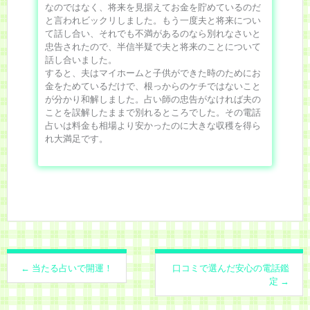
なのではなく、将来を見据えてお金を貯めているのだ
と言われビックリしました。もう一度夫と将来につい
て話し合い、それでも不満があるのなら別れなさいと
忠告されたので、半信半疑で夫と将来のことについて
話し合いました。
すると、夫はマイホームと子供ができた時のためにお
金をためているだけで、根っからのケチではないこと
が分かり和解しました。占い師の忠告がなければ夫の
ことを誤解したままで別れるところでした。その電話
占いは料金も相場より安かったのに大きな収穫を得ら
れ大満足です。
Post
←
当たる占いで開運！
口コミで選んだ安心の電話鑑
navigation
定
→